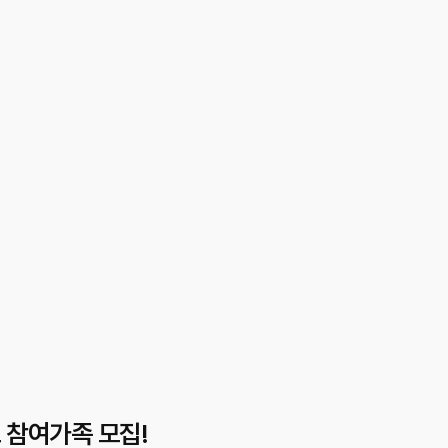
마감
 참여가족 모집!
8월