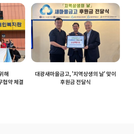
위해
대광새마을금고, '지역상생의 날' 맞이
무협약 체결
후원금 전달식