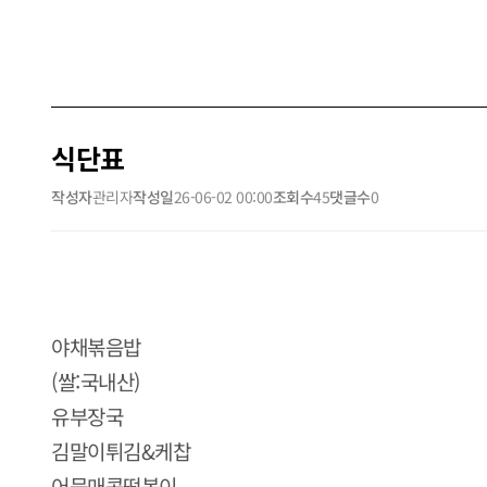
식단표
작성자
관리자
작성일
26-06-02 00:00
조회수
45
댓글수
0
야채볶음밥
(쌀:국내산)
유부장국
김말이튀김&케찹
어묵매콤떡볶이