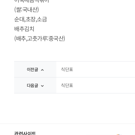
(쌀:국내산)
순대,초장,소금
배추김치
(배추,고춧가루:중국산)
식단표
이전글
식단표
다음글
관련사이트