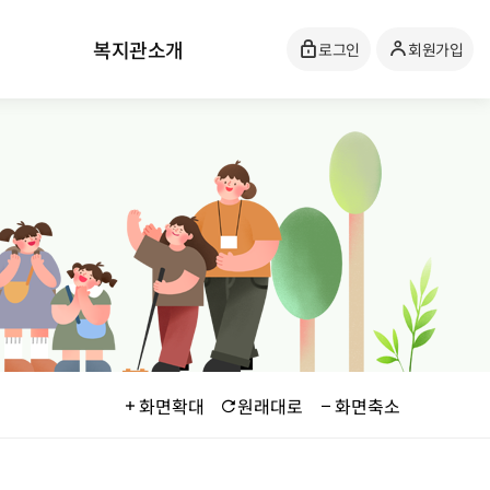
복지관소개
로그인
회원가입
화면확대
원래대로
화면축소