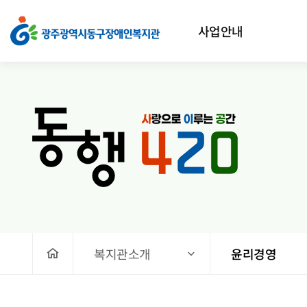
윤리경영
상단메뉴
사업안내
처음으로
복지관소개
윤리경영