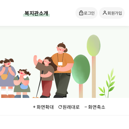
복지관소개
로그인
회원가입
화면확대
원래대로
화면축소