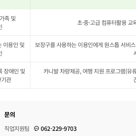
 가족 및
초·중·고급 컴퓨터활용 교
민
 이용인 및
보장구를 사용하는 이용인에게 원스톱 서비스 
민
록 장애인 및
카니발 차량제공, 여행 지원 프로그램(유류,
관기관
문의
직업지원팀
062-229-9703