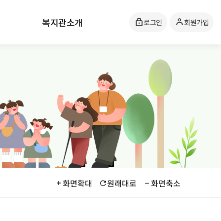
복지관소개
로그인
회원가입
화면확대
원래대로
화면축소