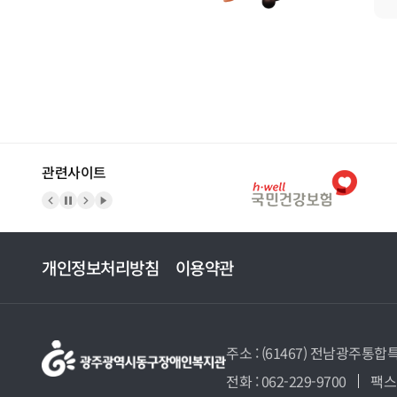
관련사이트
이전 배너
배너 정지
다음 배너
배너 재생
개인정보처리방침
이용약관
주소 : (61467) 전남광주통합
전화 : 062-229-9700
팩스 