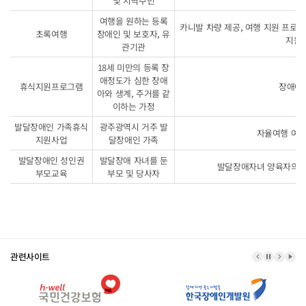
및 지역주민
여행을 원하는 등록
카니발 차량 제공, 여행 지원 프로그램
초록여행
장애인 및 보호자, 유
지원,
관기관
18세 미만의 등록 장
애정도가 심한 장애
휴식지원프로그램
장애아
아와 생계, 주거를 같
이하는 가정
발달장애인 가족휴식
광주광역시 거주 발
자율여행 여행
지원사업
달장애인 가족
발달장애인 성인권
발달장애 자녀를 둔
발달장애자녀 양육자의 올
부모교육
부모 및 당사자
관련사이트
이전 배너
배너 정지
다음 
배너