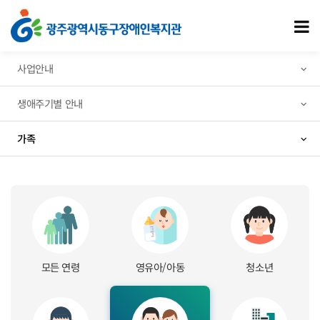
가족
모
사업안내
생애주기별 안내
가족
가족 탭메뉴
모든 연령
영유아/아동
청소년