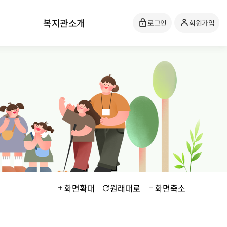
복지관소개
로그인
회원가입
화면확대
원래대로
화면축소