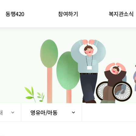
동행420
참여하기
복지관소식
내
영유아/아동