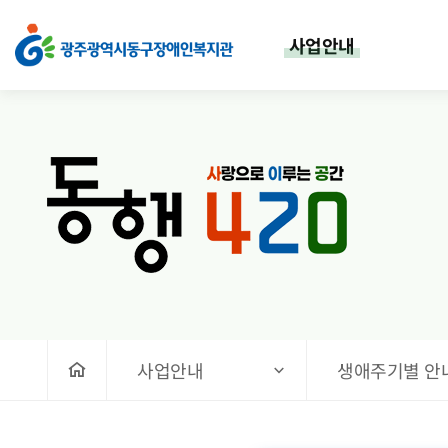
영유아/아동
상단메뉴
사업안내
처음으로
사업안내
생애주기별 안