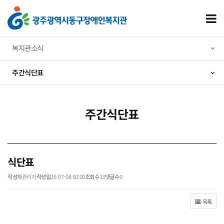
식단표 > 주간식단표
모
복지관소식
주간식단표
주간식단표
식단표
작성자
관리자
작성일
26-07-08 00:00
조회수
33
댓글수
0
목록