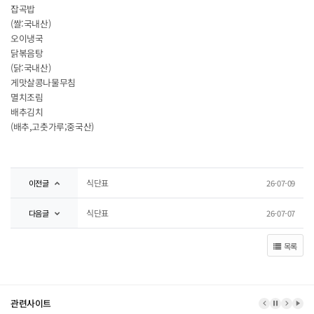
잡곡밥
(쌀:국내산)
오이냉국
닭볶음탕
(닭:국내산)
게맛살콩나물무침
멸치조림
배추김치
(배추,고춧가루;중국산)
식단표
이전글
26-07-09
식단표
다음글
26-07-07
목록
관련사이트
이전 배너
배너 정지
다음 
배너