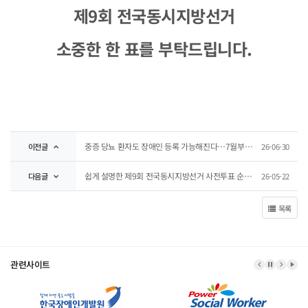
제9회 전국동시지방선거
소중한 한 표를 부탁드립니다.
중증 당뇨 환자도 장애인 등록 가능해진다…7월부터 ‘췌장장애’ 추가
이전글
26-06-30
쉽게 설명한 제9회 전국동시지방선거 사전투표 순서 안내
다음글
26-05-22
목록
관련사이트
이전 배너
배너 정지
다음 
배너