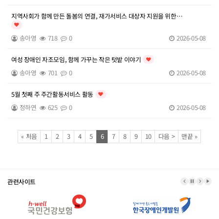
지역사회가 함께 만든 돌봄의 연결, 재가서비스 대상자 지원을 위한
통합사례회의 개최
인기글
송아영
718
0
2026-05-08
여성 장애인 자조모임, 함께 가꾸는 작은 텃밭 이야기
인기글
송아영
701
0
2026-05-08
5월 첫째 주 주간활동서비스 활동
인기글
정하연
625
0
2026-05-08
페이지
페이지
페이지
페이지
페이지
페이지
열린
페이지
페이지
페이지
페이지
페이지
페이지
페이지
«
처음
1
2
3
4
5
6
7
8
9
10
다음
>
맨끝
»
관련사이트
이전 배너
배너 정지
다음 
배너