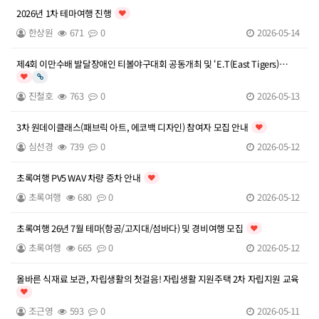
2026년 1차 테마여행 진행
인기글
한상원
671
0
2026-05-14
제4회 이만수배 발달장애인 티볼야구대회 공동개최 및 ‘E.T(East Tigers)
야구단’ 티볼야구대회 우…
인기글
링크
진철호
763
0
2026-05-13
3차 원데이클래스(패브릭 아트, 에코백 디자인) 참여자 모집 안내
인기글
심선경
739
0
2026-05-12
초록여행 PV5 WAV 차량 증차 안내
인기글
초록여행
680
0
2026-05-12
초록여행 26년 7월 테마(항공/고지대/섬바다) 및 경비여행 모집
인기글
초록여행
665
0
2026-05-12
올바른 식재료 보관, 자립생활의 첫걸음! 자립생활 지원주택 2차 자립지원 교육
인기글
조근영
593
0
2026-05-11