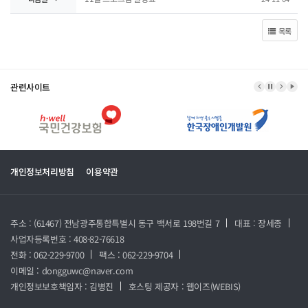
목록
관련사이트
이전 배너
배너 정지
다음 
배너
개인정보처리방침
이용약관
주소 : (61467) 전남광주통합특별시 동구 백서로 198번길 7
대표 : 장세종
사업자등록번호 : 408-82-76618
전화 : 062-229-9700
팩스 : 062-229-9704
이메일 : dongguwc@naver.com
개인정보보호책임자 : 김병진
호스팅 제공자 :
웹이즈(WEBIS)