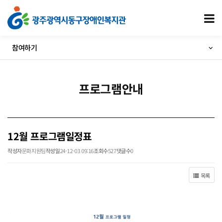
12월 프로그램일정표 > 프로그램안내
모
참여하기
프로그램안내
12월 프로그램일정표
작성자
문화지원팀
작성일
24-12-03 09:16
조회수
527
댓글수
0
목록