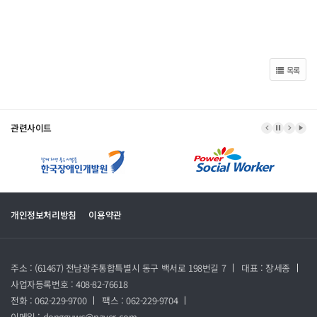
목록
관련사이트
이전 배너
배너 정지
다음 
배너
개인정보처리방침
이용약관
주소 : (61467) 전남광주통합특별시 동구 백서로 198번길 7
대표 : 장세종
사업자등록번호 : 408-82-76618
전화 : 062-229-9700
팩스 : 062-229-9704
이메일 : dongguwc@naver.com