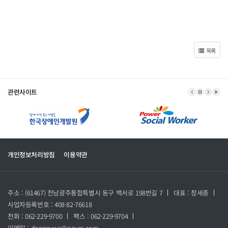
목록
관련사이트
이전 배너
배너 정지
다음 
배너
개인정보처리방침
이용약관
주소 : (61467) 전남광주통합특별시 동구 백서로 198번길 7
대표 : 장세종
사업자등록번호 : 408-82-76618
전화 : 062-229-9700
팩스 : 062-229-9704
이메일 : dongguwc@naver.com