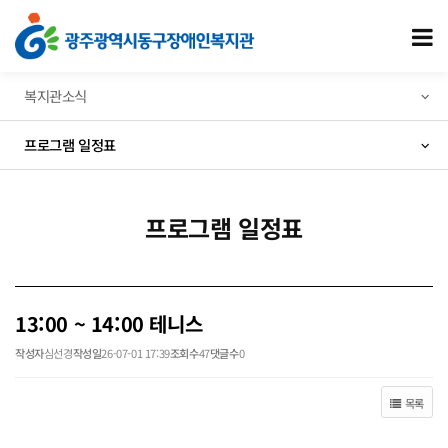
13:00 ~ 14:00 테니스 > 프로그램 일정표
모
복지관소식
프로그램 일정표
프로그램 일정표
13:00 ~ 14:00 테니스
작성자
심선경
작성일
26-07-01 17:39
조회수
47
댓글수
0
목록