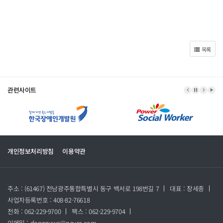
목록
관련사이트
이전 배너
배너 정지
다음 
배너
개인정보처리방침
이용약관
주소 : (61467) 전남광주통합특별시 동구 백서로 198번길 7
대표 : 장세종
사업자등록번호 : 408-82-76618
전화 : 062-229-9700
팩스 : 062-229-9704
이메일 : dongguwc@naver.com