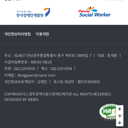
이전 배너
배너 정지
다음 
배너
개인정보처리방침
이용약관
주소 : (61467) 전남광주통합특별시 동구 백서로 198번길 7
대표 : 장세종
사업자등록번호 : 408-82-76618
전화 : 062-229-9700
팩스 : 062-229-9704
이메일 : dongguwc@naver.com
개인정보보호책임자 : 김병진
호스팅 제공자 :
웹이즈(WEBIS)
COPYRIGHT(C)
광주광역시동구장애인복지관
ALL RIGHTS RESERVED.
DESIGNED BY
WEBIS
상단
중
하단