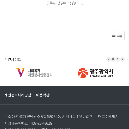
등록된 댓글이 없습니다.
목록
관련사이트
이전 배너
배너 정지
다음 
배너
개인정보처리방침
이용약관
주소 : (61467) 전남광주통합특별시 동구 백서로 198번길 7
대표 : 장세종
사업자등록번호 : 408-82-76618