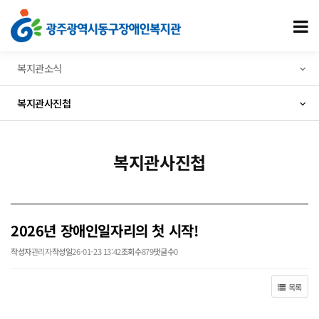
2026년 장애인일자리의 첫 시작! > 복지관사진첩
모
복지관소식
복지관사진첩
복지관사진첩
2026년 장애인일자리의 첫 시작!
작성자
관리자
작성일
26-01-23 13:42
조회수
879
댓글수
0
목록