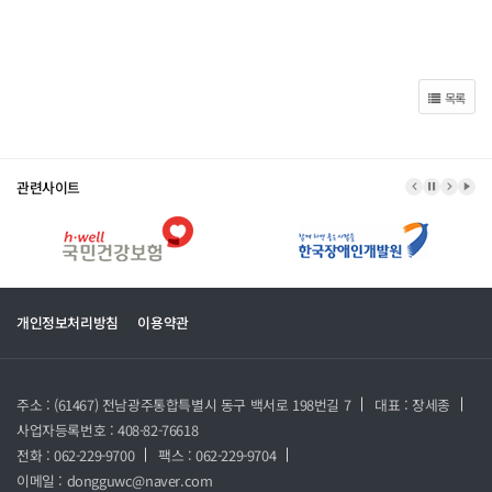
목록
관련사이트
이전 배너
배너 정지
다음 
배너
개인정보처리방침
이용약관
주소 : (61467) 전남광주통합특별시 동구 백서로 198번길 7
대표 : 장세종
사업자등록번호 : 408-82-76618
전화 : 062-229-9700
팩스 : 062-229-9704
이메일 : dongguwc@naver.com