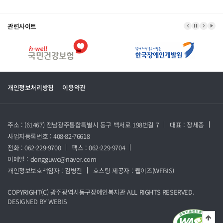
관련사이트
이전 배너
배너 정지
다음 
배너
개인정보처리방침
이용약관
주소 : (61467) 전남광주통합특별시 동구 백서로 198번길 7
대표 : 장세종
사업자등록번호 : 408-82-76618
전화 : 062-229-9700
팩스 : 062-229-9704
이메일 : dongguwc@naver.com
개인정보보호책임자 : 김병진
호스팅 제공자 :
웹이즈(WEBIS)
COPYRIGHT(C)
광주광역시동구장애인복지관
ALL RIGHTS RESERVED.
DESIGNED BY
WEBIS
상단