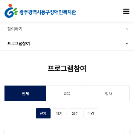
프로그램참여
모
참여하기
프로그램참여
프로그램참여
전체
교육
행사
카테고리 선택됨
상태 선택됨
전체
대기
접수
마감