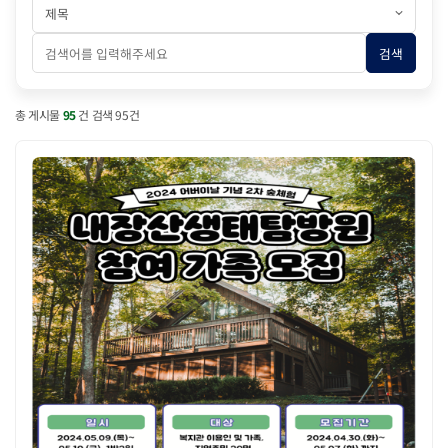
검색구분
검색어 입력
검색
총 게시물
95
건 검색 95건