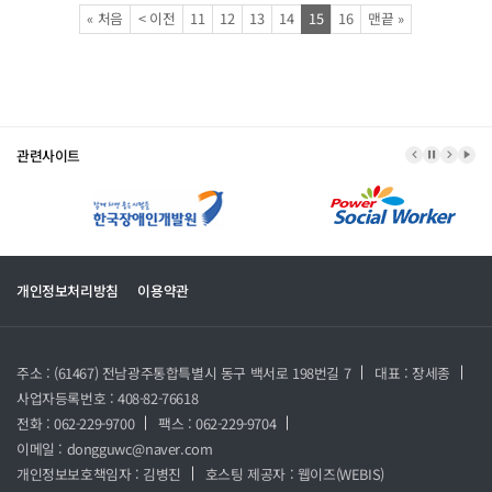
페이지
페이지
페이지
페이지
페이지
페이지
열린
페이지
페이지
페이지
«
처음
<
이전
11
12
13
14
15
16
맨끝
»
관련사이트
이전 배너
배너 정지
다음 
배너
개인정보처리방침
이용약관
주소 : (61467) 전남광주통합특별시 동구 백서로 198번길 7
대표 : 장세종
사업자등록번호 : 408-82-76618
전화 : 062-229-9700
팩스 : 062-229-9704
이메일 : dongguwc@naver.com
개인정보보호책임자 : 김병진
호스팅 제공자 :
웹이즈(WEBIS)